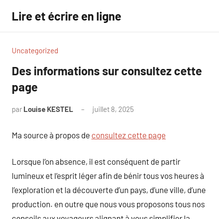
Aller
Lire et écrire en ligne
au
contenu
Uncategorized
Des informations sur consultez cette
page
par
Louise KESTEL
juillet 8, 2025
Aucun
commentaire
Ma source à propos de
consultez cette page
Lorsque l’on absence, il est conséquent de partir
lumineux et l’esprit léger afin de bénir tous vos heures à
l’exploration et la découverte d’un pays, d’une ville, d’une
production. en outre que nous vous proposons tous nos
conseils aux voyageurs alignant à vous simplifier la