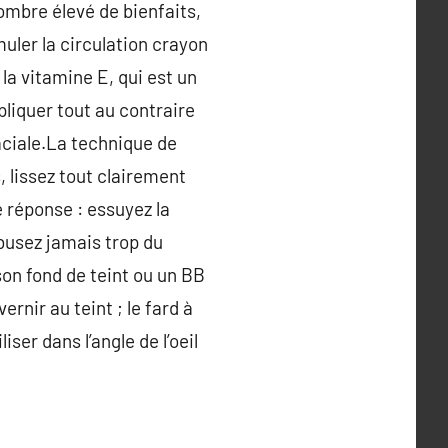
mbre élevé de bienfaits,
muler la circulation crayon
la vitamine E, qui est un
ppliquer tout au contraire
aciale.La technique de
 lissez tout clairement
e réponse : essuyez la
abusez jamais trop du
son fond de teint ou un BB
rnir au teint ; le fard à
ser dans l’angle de l’oeil