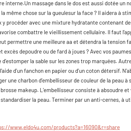
e interne.Un massage dans le dos est aussi dotée un no
 la même chose sur la gueulesur la face ? Il aidera à sti
ux y procéder avec une mixture hydratante contenant de 
vorise combattre le vieillissement cellulaire. Il faut l’a
ut permettre une meilleure aa et détendra la tension f
t excès depoudre ou de fard à joues ? Avec vos paumes,
ue d’estomper la sable sur les zones trop marquées. Autr
 l’aide d’un fanchon en papier ou d’un coton détersif. N’
er une charbon d’embellisseur de couleur de la peau à 
a brosse makeup. L’embellisseur consiste à absoudre et ve
standardiser la peau. Terminer par un anti-cernes, à utili
ps://www.eldo4u.com/products?a=16090&r=share