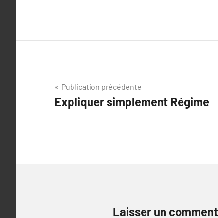
Navigation
Publication précédente
Expliquer simplement Régime
de
l’article
Laisser un comment