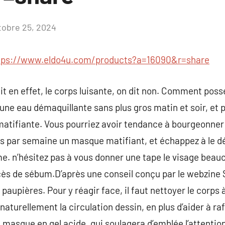
tobre 25, 2024
Aucun
commentaire
tps://www.eldo4u.com/products?a=16090&r=share
t en effet, le corps luisante, on dit non. Comment poss
 une eau démaquillante sans plus gros matin et soir, et 
atifiante. Vous pourriez avoir tendance à bourgeonner l
is par semaine un masque matifiant, et échappez à le d
me. n’hésitez pas à vous donner une tape le visage beau
xcès de sébum.D’après une conseil conçu par le webzine 
paupières. Pour y réagir face, il faut nettoyer le corps à
aturellement la circulation dessin, en plus d’aider à ra
masque en gel acide, qui soulagera d’emblée l’attention