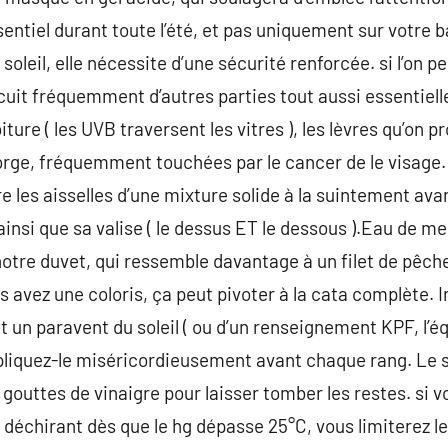
essentiel durant toute l’été, et pas uniquement sur votre
oleil, elle nécessite d’une sécurité renforcée. si l’on 
cuit fréquemment d’autres parties tout aussi essentielle
iture ( les UVB traversent les vitres ), les lèvres qu’on 
 gorge, fréquemment touchées par le cancer de le visage.
re les aisselles d’une mixture solide à la suintement av
nsi que sa valise ( le dessus ET le dessous ).Eau de mer,
otre duvet, qui ressemble davantage à un filet de pêche
s avez une coloris, ça peut pivoter à la cata complète. 
n paravent du soleil ( ou d’un renseignement KPF, l’éq
pliquez-le miséricordieusement avant chaque rang. Le soi
outtes de vinaigre pour laisser tomber les restes. si v
 déchirant dès que le hg dépasse 25°C, vous limiterez l