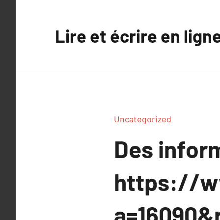
Aller
au
Lire et écrire en lign
contenu
Uncategorized
Des infor
https://
a=16090&