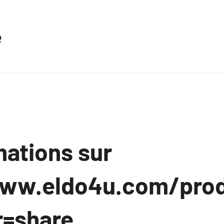
e
mations sur
www.eldo4u.com/pro
r=share