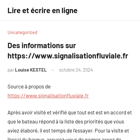
Aller
Lire et écrire en ligne
au
contenu
Uncategorized
Des informations sur
https://www.signalisationfluviale.fr
par
Louise KESTEL
octobre 24, 2024
Aucun
commentaire
Source à propos de
https://www.signalisationfluviale.fr
Après avoir visité et vérifié que tout est est en accord et
que le bateau répond à la liste des priorités que vous
aviez élaboré, il est temps de l’essayer. Pour la visite et
l’essai du barque, assurez-vous de gagner assez de