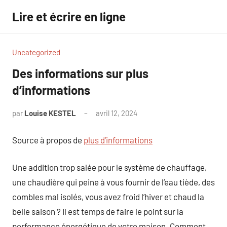
Aller
Lire et écrire en ligne
au
contenu
Uncategorized
Des informations sur plus
d’informations
par
Louise KESTEL
avril 12, 2024
Aucun
commentaire
Source à propos de
plus d’informations
Une addition trop salée pour le système de chauffage,
une chaudière qui peine à vous fournir de l’eau tiède, des
combles mal isolés, vous avez froid l’hiver et chaud la
belle saison ? Il est temps de faire le point sur la
performance énergétique de votre maison. Comment