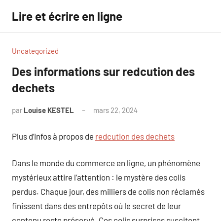
Aller
Lire et écrire en ligne
au
contenu
Uncategorized
Des informations sur redcution des
dechets
par
Louise KESTEL
mars 22, 2024
Aucun
commentaire
Plus d’infos à propos de
redcution des dechets
Dans le monde du commerce en ligne, un phénomène
mystérieux attire l’attention : le mystère des colis
perdus. Chaque jour, des milliers de colis non réclamés
finissent dans des entrepôts où le secret de leur
contenu reste préservé. Ces colis surprises suscitent