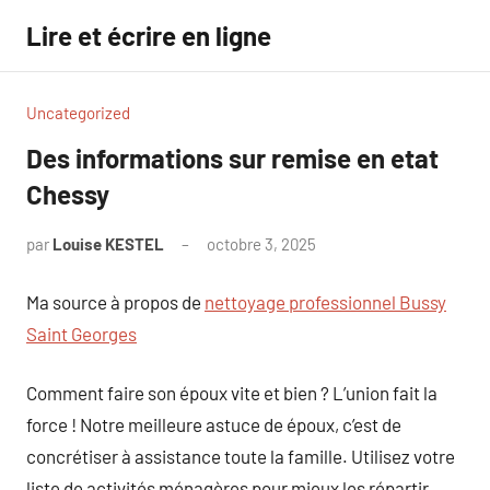
Aller
Lire et écrire en ligne
au
contenu
Uncategorized
Des informations sur remise en etat
Chessy
par
Louise KESTEL
octobre 3, 2025
Aucun
commentaire
Ma source à propos de
nettoyage professionnel Bussy
Saint Georges
Comment faire son époux vite et bien ? L’union fait la
force ! Notre meilleure astuce de époux, c’est de
concrétiser à assistance toute la famille. Utilisez votre
liste de activités ménagères pour mieux les répartir.