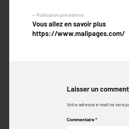
Navigation
Publication précédente
Vous allez en savoir plus
de
https://www.malipages.com/
l’article
Laisser un comment
Votre adresse e-mail ne sera p
Commentaire
*