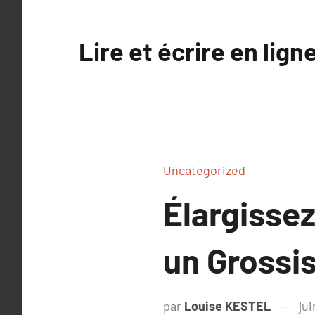
Aller
au
Lire et écrire en lign
contenu
Uncategorized
Élargisse
un Grossis
par
Louise KESTEL
jui