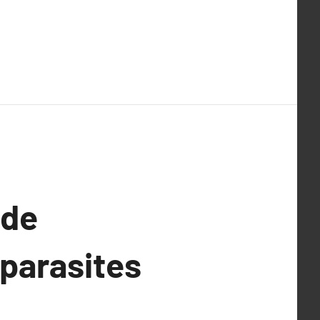
ide
 parasites