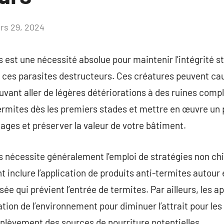
rs 29, 2024
Aucun
commentaire
 est une nécessité absolue pour maintenir l’intégrité st
à ces parasites destructeurs. Ces créatures peuvent ca
uvant aller de légères détériorations à des ruines comp
termites dès les premiers stades et mettre en œuvre un p
mages et préserver la valeur de votre bâtiment.
s nécessite généralement l’emploi de stratégies non ch
 inclure l’application de produits anti-termites autour 
sée qui prévient l’entrée de termites. Par ailleurs, les
ation de l’environnement pour diminuer l’attrait pour le
’enlèvement des sources de nourriture potentielles.