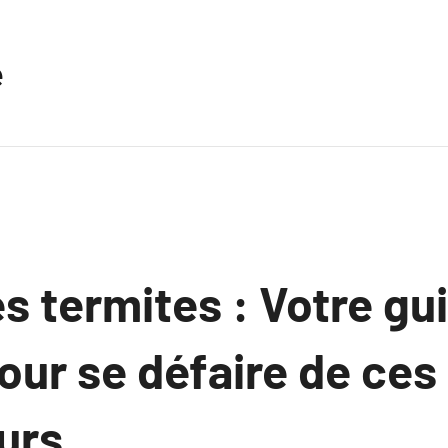
e
es termites : Votre gu
ur se défaire de ces
urs