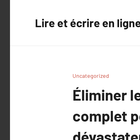
Aller
au
Lire et écrire en lign
contenu
Uncategorized
Éliminer l
complet po
dévastate