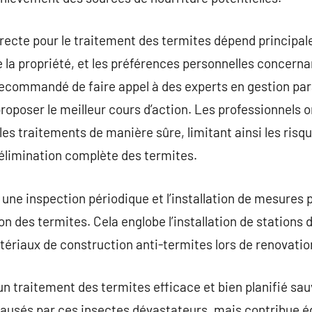
rrecte pour le traitement des termites dépend principal
de la propriété, et les préférences personnelles concernan
recommandé de faire appel à des experts en gestion para
 proposer le meilleur cours d’action. Les professionnels o
les traitements de manière sûre, limitant ainsi les ri
élimination complète des termites.
e, une inspection périodique et l’installation de mesures
on des termites. Cela englobe l’installation de stations 
atériaux de construction anti-termites lors de renovati
 un traitement des termites efficace et bien planifié s
causés par ces insectes dévastateurs, mais contribue é