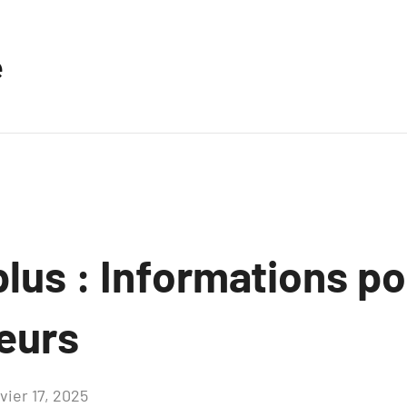
e
plus : Informations po
eurs
vier 17, 2025
Aucun