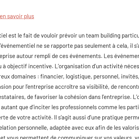
commentaire
en savoir plus
el est le fait de vouloir prévoir un team building particu
l’événementiel ne se rapporte pas seulement à cela, il s’a
eprise autour rempli de ces événements. Les événemen
à objectif incentive. L’organisation d’un activité néces
eux domaines : financier, logistique, personnel, invité
on pour l’entreprise accroître sa visibilité, de rencon
ataires, de favoriser la cohésion dans l’entreprise. L’o
autant que d’inciter les professionnels comme les partic
te de votre activité. Il s’agit aussi d’une pratique perm
relation personnelle, adaptée avec eux afin de les valori
 et vous permettent de communiquer sur vos valeurs, vo