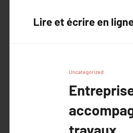
Aller
au
Lire et écrire en lign
contenu
Uncategorized
Entreprise
accompag
travaux.