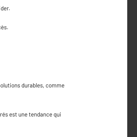
ider.
cès.
 solutions durables, comme
érés est une tendance qui