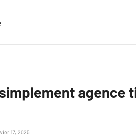
e
 simplement agence t
vier 17, 2025
Aucun