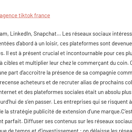
commentaire
agence tiktok france
ram, LinkedIn, Snapchat… Les réseaux sociaux intéresse
ntées d’abord à un loisir, ces plateformes sont devenu
s. Il est à présent crucial et incontournable pour ces p
 à cibles et multiplier leur chez le commerçant du coin.
e part d’accroitre la présence de sa compagnie commer
ecense acheteurs et de recruter alias de prochains col
ternet et des plateformes sociales était un absolu plus p
urd’hui de s’en passer. Les entreprises qui se risquent 
de la stratégie publicité de extension d’une marque.C’es
 parfait. Diffuser ses contenus sur les réseaux sociau
nque de temps et d’investissement : on délaisse les rése