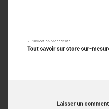
Navigation
Publication précédente
Tout savoir sur store sur-mesu
de
l’article
Laisser un comment