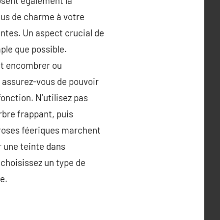
osent également la
plus de charme à votre
antes. Un aspect crucial de
mple que possible.
ent encombrer ou
, assurez-vous de pouvoir
onction. N’utilisez pas
rbre frappant, puis
s roses féeriques marchent
r une teinte dans
 choisissez un type de
e.