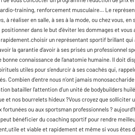
ardio-training, renforcement musculaire… Le représent
s, à réaliser en salle, à ses à la mode, ou chez vous, en s
s positionner dans le but d’éviter les dommages et vou
 rapidement.choisir un représentant sportif brillant q
avoir la garantie d’avoir à ses prisés un professionnel sp
ne bonne connaissance de l’anatomie humaine. Il doit d
rituels utiles pour s’endurcir à ses coachés qui, rappelo
és. Combien d’entre nous n’ont jamais monosaccharide p
ation batailler l’attention d’un unité de bodybuilders hui
ue et nos bourrelets hideux ?Vous croyez que solliciter 
fortunées ou aux sportsman professionnels ? aujourd’hui
peut bénéficier du coaching sportif pour rendre meille
ent,utile et viable et rapidement et même si vous êtes 