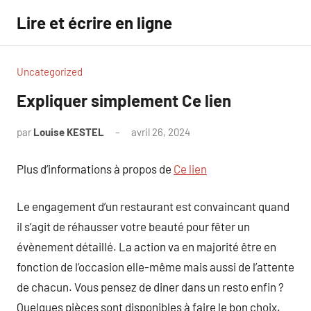
Aller
Lire et écrire en ligne
au
contenu
Uncategorized
Expliquer simplement Ce lien
par
Louise KESTEL
avril 26, 2024
Aucun
commentaire
Plus d’informations à propos de
Ce lien
Le engagement d’un restaurant est convaincant quand
il s’agit de réhausser votre beauté pour fêter un
évènement détaillé. La action va en majorité être en
fonction de l’occasion elle-même mais aussi de l’attente
de chacun. Vous pensez de diner dans un resto enfin ?
Quelques pièces sont disponibles à faire le bon choix.