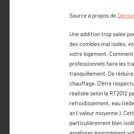
Source à propos de
Découvr
Une addition trop salée pou
des combles mal isolés, vous
votre logement. Comment pr
professionnels faire les t
tranquillement. De réduire
chauffage. D’être respectu
réalisée selon la RT2012 p
refroidissement, eau tiède 
an ( valeur moyenne ). Ce
particulièrement bien isol
améliorer énormément votre