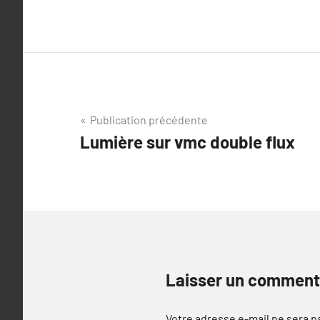
Navigation
Publication précédente
Lumière sur vmc double flux
de
l’article
Laisser un comment
Votre adresse e-mail ne sera p