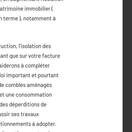
patrimoine immobilier (
n terme ), notamment à
tion, l’isolation des
tant que sur votre facture
s aiderons à compléter
loi important et pourtant
ou de combles aménagés
e et une consommation
 des déperditions de
ussir ses travaux
sitionnements à adopter.