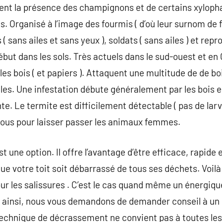
ment la présence des champignons et de certains xyloph
. Organisé à l’image des fourmis ( d’où leur surnom de f
( sans ailes et sans yeux ), soldats ( sans ailes ) et repr
ébut dans les sols. Très actuels dans le sud-ouest et en 
les bois ( et papiers ). Attaquent une multitude de de boi
les. Une infestation débute généralement par les bois 
te. Le termite est difficilement détectable ( pas de lar
trous pour laisser passer les animaux femmes.
 une option. Il offre l’avantage d’être efficace, rapide e
ue votre toit soit débarrassé de tous ses déchets. Voi
our les salissures . C’est le cas quand même un énergiqu
t. ainsi, nous vous demandons de demander conseil à un
chnique de décrassement ne convient pas à toutes les t