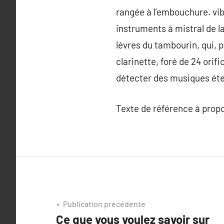
rangée à l’embouchure. vibr
instruments à mistral de l
lèvres du tambourin, qui, p
clarinette, foré de 24 orif
détecter des musiques éte
Texte de référence à prop
Navigation
Publication précédente
Ce que vous voulez savoir sur