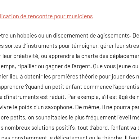
commentaire
lication de rencontre pour musiciens
être un hobbies ou un discernement de agissements. De
es sortes d’instruments pour témoigner, gérer leur stres
 leur créativité, ou apprendre la charte des déplacement
temps, ripailler ou gagner de l’argent. Que vous jeune o
ier lieu à obtenir les premières théorie pour jouer des 
à apprendre ?quand un petit enfant commence l’apprenti
 d’instruments est réduit. Par exemple, s’il est âgé de m
ivre le poids d’un saxophone. De même, il ne pourra pa
ore petits, on souhaitables le plus fréquement l’éveil m
es nombreux solutions positifs. tout d’abord, l’enfant va
pas constamment le délicatement ou la théorbe. Il faut 