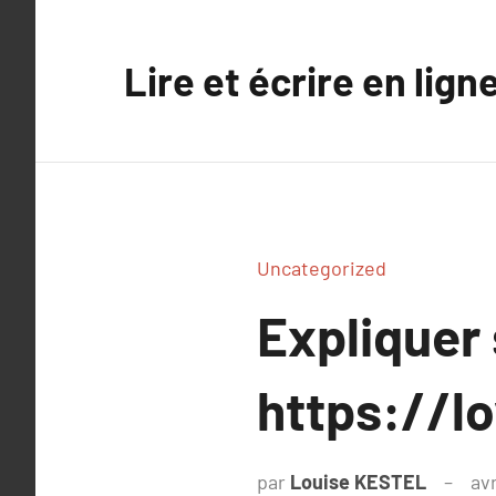
Aller
au
Lire et écrire en lign
contenu
Uncategorized
Expliquer
https://l
par
Louise KESTEL
avr