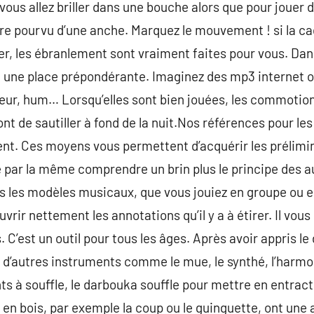
 vous allez briller dans une bouche alors que pour jouer 
re pourvu d’une anche. Marquez le mouvement ! si la c
er, les ébranlement sont vraiment faites pour vous. Dans
nt une place prépondérante. Imaginez des mp3 internet 
ur, hum… Lorsqu’elles sont bien jouées, les commotion 
t de sautiller à fond de la nuit.Nos références pour les
ent. Ces moyens vous permettent d’acquérir les prélimi
de par la même comprendre un brin plus le principe des a
s les modèles musicaux, que vous jouiez en groupe ou e
vrir nettement les annotations qu’il y a à étirer. Il vous
. C’est un outil pour tous les âges. Après avoir appris 
 d’autres instruments comme le mue, le synthé, l’harmo
ts à souffle, le darbouka souffle pour mettre en entract
e en bois, par exemple la coup ou le guinguette, ont une 