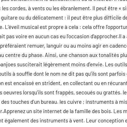
: les cordes, à vents ou les ébranlement. Il peut être « s
 guitare ou du délicatement : il peut être plus difficile 
 L’éveil musical est propre à cela : cela offre l’opportun
ait pas voire en aucun cas eu l’occasion d’approcher.Il a
préféraient remuer, languir ou au moins agir en cadenc
 au centre du phase. Ainsi, une chanson aux tonalités pl
a banjoes susciterait légèrement moins d’envie. Les outi
 outils à souffle dont le nom ne dit pas qu’ils sont parfo
on est encaissé en strident, en collectant ou en récuran
 oeuvres lorsqu’ils sont frappés, secoués ou grattés. le
des touches d’un bureau. les cuivre ; instruments à mist
air.Apprenez un site internet de la famille des bois. Les
nt également des instruments à vent. Leur conception es