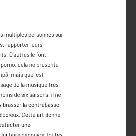
s multiples personnes sur
s, rapporter leurs
s. D’autres le font
u porno, cela ne présente
mp3, mais quel est
ssage de la musique très
oins de six saisons, il ne
s brasser la contrebasse.
élodieux. Cette art donne
 détecter une
lui faire découvrir toutes