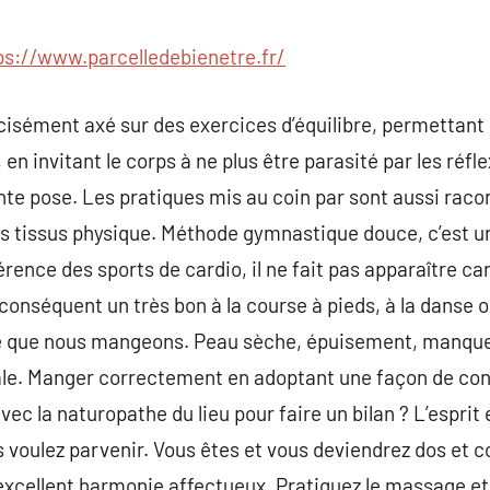
commentaire
ps://www.parcelledebienetre.fr/
écisément axé sur des exercices d’équilibre, permettan
, en invitant le corps à ne plus être parasité par les réf
nte pose. Les pratiques mis au coin par sont aussi raco
es tissus physique. Méthode gymnastique douce, c’est un
férence des sports de cardio, il ne fait pas apparaître ca
r conséquent un très bon à la course à pieds, à la danse
 ce que nous mangeons. Peau sèche, épuisement, manqu
tale. Manger correctement en adoptant une façon de co
ec la naturopathe du lieu pour faire un bilan ? L’esprit
us voulez parvenir. Vous êtes et vous deviendrez dos et 
xcellent harmonie affectueux. Pratiquez le massage et