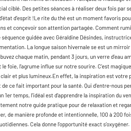
al ciblé. Des petites séances à réaliser deux fois par 
tat d’esprit !Le rite du thé est un moment favoris pou
sens et conçevoir son attention partagée. Comment rumi
e séquence guidée avec Géraldine Désindes, instructrice
mentation. La longue saison hivernale se est un mirroir 
buvez chaque matin, pendant 3 jours, un verre d’eau a
le foie, l’agrume influe sur notre sourire. C’est magique
 clair et plus lumineux.En effet, la inspiration est votr
t de ce fait important pour la santé. Qui d’entre-nous p
n 1er temps, l’idéal est d’apprendre la inspiration du ven
itement notre guide pratique pour de relaxation et regar
er, de manière profonde et intentionnelle, 100 à 200 foi
otidiennes. Cela donne l’opportunité exact s’oxygéner.