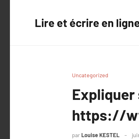
Aller
au
Lire et écrire en lign
contenu
Uncategorized
Expliquer
https://w
par
Louise KESTEL
ju