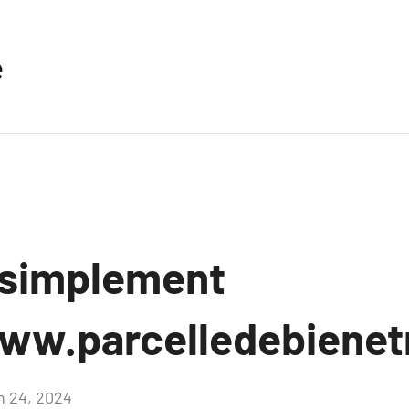
e
 simplement
ww.parcelledebienetr
in 24, 2024
Aucun