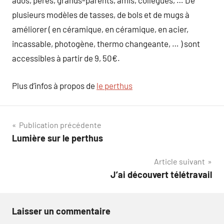
ados, pères, grands-parents, amis, collègues, … De
plusieurs modèles de tasses, de bols et de mugs à
améliorer ( en céramique, en céramique, en acier,
incassable, photogène, thermo changeante, … ) sont
accessibles à partir de 9, 50€.
Plus d’infos à propos de
le perthus
Navigation
Publication précédente
Lumière sur le perthus
de
Article suivant
l’article
J’ai découvert télétravail
Laisser un commentaire