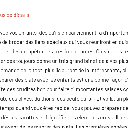
commentaire
us de détails
vec vos enfants, dès qu’ils en parviennent, a d’importa
 de broder des liens spéciaux qui vous réuniront en cuis
ocurer des compétences très importantes. Cuisiner est es
er dès toujours donne un très grand bénéfice à vos plus 
mande de la tact, plus ils auront de la intéressants, plu
réparer des plats avec les enfants est une bonne façon d
fite des crudités bon pour faire d’importantes salades c
te des olives, du thons, des oeufs durs… Et voilà, un p
 temps quand vous êtes rapide, vous pouvez préparer de
 dés les carottes et frigorifier les éléments crus… Il ne 
eur avant de les mijoter des plats. Les premières années