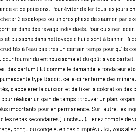
ande et de poissons. Pour éviter d’aller tous les jours ch
acheter 2 escalopes ou un gros phase de saumon par ex
gorifier dans des ravage individuels.Pour cuisiner léger,
es et cuissons dans nettoyage d’huile sont à bannir ! à 
 crudités à l’eau pas très un certain temps pour qu’ils c
 pour fournir du enthousiasme et du goût à vos parfait, 
es, des parfum ! Et comme le demande le fondateur étoi
 spumescente type Badoit. celle-ci renferme des minéraux
tés, d’accélérer la cuisson et de fixer la coloration des
our réaliser un gain de temps : trouver un plan. organise
 plus importants pour en permanence. Sur l’autre, les in
c les repas secondaires ( lunchs… ). Tenez compte de vo
age, conçu ou congelé, en cas d’imprévu. Ici, vous allez