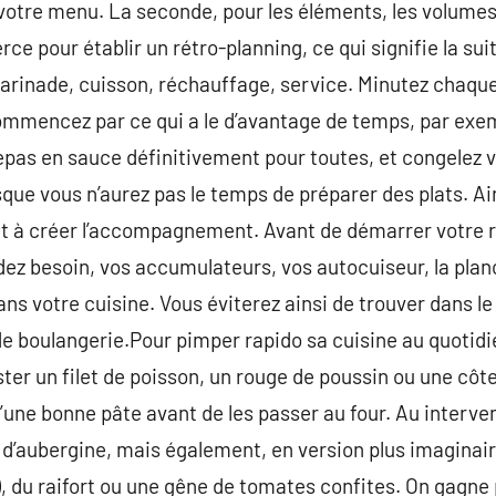
 votre menu. La seconde, pour les éléments, les volumes 
ierce pour établir un rétro-planning, ce qui signifie la su
marinade, cuisson, réchauffage, service. Minutez chaq
mmencez par ce qui a le d’avantage de temps, par exem
repas en sauce définitivement pour toutes, et congelez 
sque vous n’aurez pas le temps de préparer des plats. Ain
et à créer l’accompagnement. Avant de démarrer votre r
z besoin, vos accumulateurs, vos autocuiseur, la planc
ns votre cuisine. Vous éviterez ainsi de trouver dans le
de boulangerie.Pour pimper rapido sa cuisine au quotid
ter un filet de poisson, un rouge de poussin ou une côt
r d’une bonne pâte avant de les passer au four. Au interve
d’aubergine, mais également, en version plus imaginair
, du raifort ou une gêne de tomates confites. On gagne 