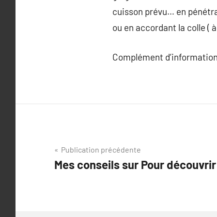
cuisson prévu… en pénétran
ou en accordant la colle (
Complément d’information
Navigation
Publication précédente
Mes conseils sur Pour découvrir
de
l’article