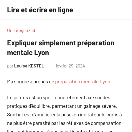
Aller
Lire et écrire en ligne
au
contenu
Uncategorized
Expliquer simplement préparation
mentale Lyon
par
Louise KESTEL
février 29, 2024
Aucun
commentaire
Ma source à propos de
préparation mentale Lyon
Le pilates est un sport concrètement axé sur des
pratiques d’équilibre, permettant un gainage sévère.
Son but est d’améliorer la pose, en incitateur le corps à
ne plus être parasité par les réflexes de compensation
liés, légitimement, à une insuffisante attitude. Les