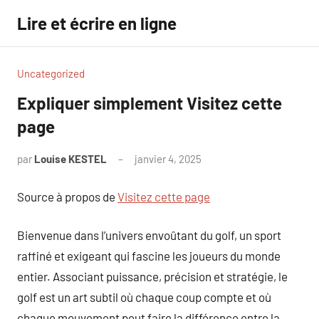
Aller
Lire et écrire en ligne
au
contenu
Uncategorized
Expliquer simplement Visitez cette
page
par
Louise KESTEL
janvier 4, 2025
Aucun
commentaire
Source à propos de
Visitez cette page
Bienvenue dans l’univers envoûtant du golf, un sport
raffiné et exigeant qui fascine les joueurs du monde
entier. Associant puissance, précision et stratégie, le
golf est un art subtil où chaque coup compte et où
chaque mouvement peut faire la différence entre la