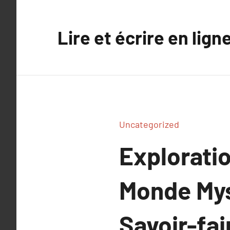
Aller
au
Lire et écrire en lign
contenu
Uncategorized
Exploratio
Monde Mys
Savoir-fai