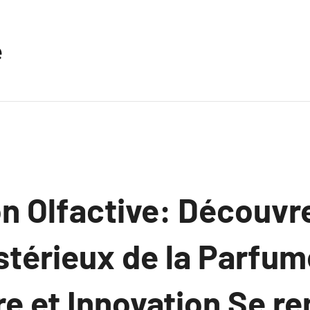
e
n Olfactive: Découvre
térieux de la Parfume
re et Innovation Se r