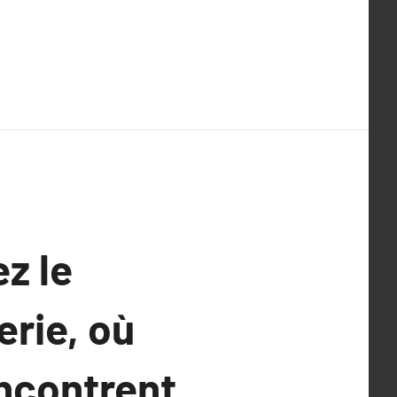
z le
rie, où
encontrent