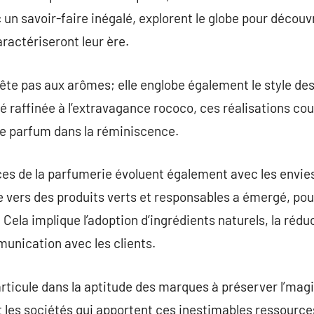
un savoir-faire inégalé, explorent le globe pour découv
ractériseront leur ère.
rête pas aux arômes; elle englobe également le style de
é raffinée à l’extravagance rococo, ces réalisations cou
ue parfum dans la réminiscence.
ces de la parfumerie évoluent également avec les env
ers des produits verts et responsables a émergé, pous
Cela implique l’adoption d’ingrédients naturels, la rédu
unication avec les clients.
articule dans la aptitude des marques à préserver l’magi
t les sociétés qui apportent ces inestimables ressourc