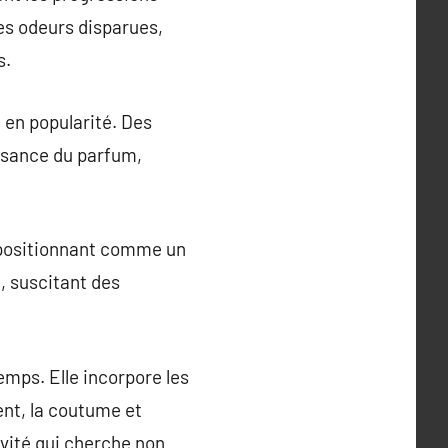
es odeurs disparues,
s.
 en popularité. Des
ssance du parfum,
e positionnant comme un
t, suscitant des
emps. Elle incorpore les
ent, la coutume et
ivité qui cherche non