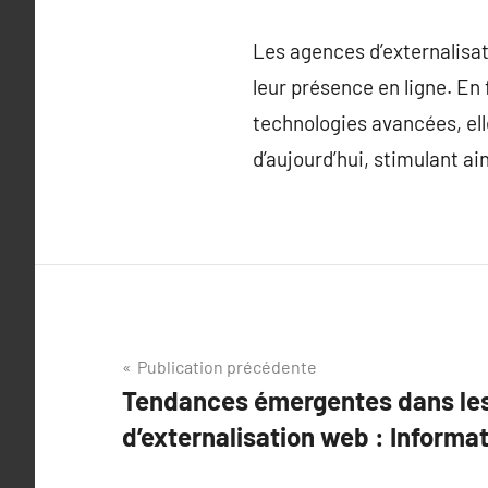
Les agences d’externalisa
leur présence en ligne. En
technologies avancées, el
d’aujourd’hui, stimulant ai
Navigation
Publication précédente
Tendances émergentes dans les
de
d’externalisation web : Informat
l’article