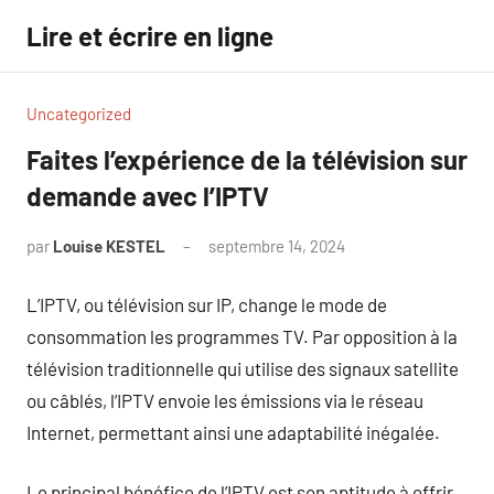
Aller
Lire et écrire en ligne
au
contenu
Uncategorized
Faites l’expérience de la télévision sur
demande avec l’IPTV
par
Louise KESTEL
septembre 14, 2024
Aucun
commentaire
L’IPTV, ou télévision sur IP, change le mode de
consommation les programmes TV. Par opposition à la
télévision traditionnelle qui utilise des signaux satellite
ou câblés, l’IPTV envoie les émissions via le réseau
Internet, permettant ainsi une adaptabilité inégalée.
Le principal bénéfice de l’IPTV est son aptitude à offrir