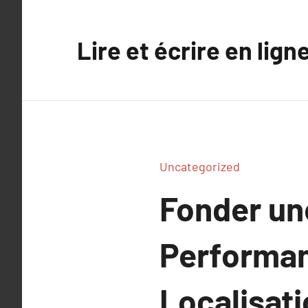
Aller
au
Lire et écrire en lign
contenu
Uncategorized
Fonder une
Performan
Localisati