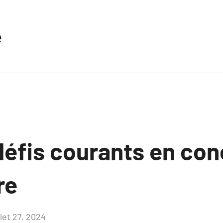
e
défis courants en con
re
llet 27, 2024
Aucun