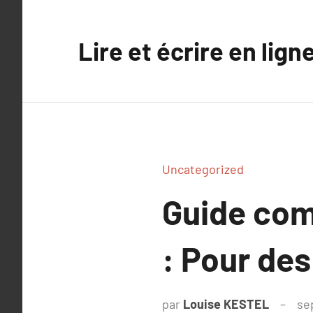
Aller
au
Lire et écrire en lign
contenu
Uncategorized
Guide com
: Pour de
par
Louise KESTEL
se