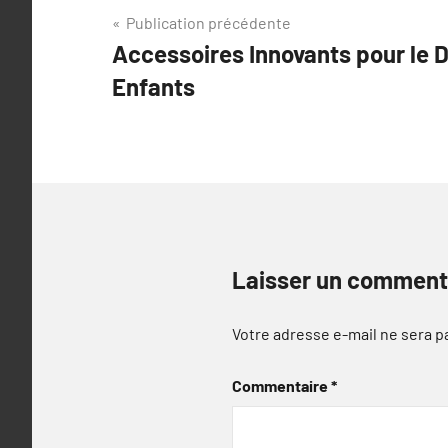
Navigation
Publication précédente
Accessoires Innovants pour le
de
Enfants
l’article
Laisser un comment
Votre adresse e-mail ne sera p
Commentaire
*