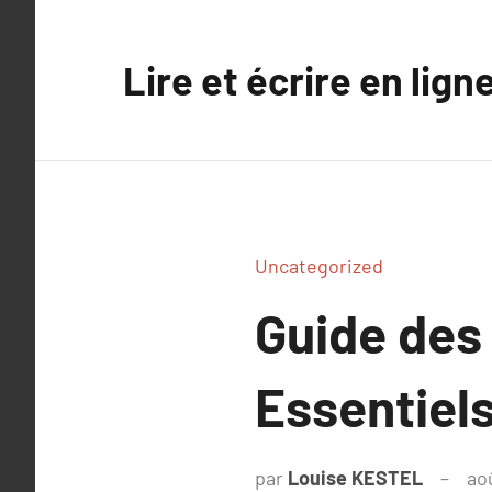
Aller
au
Lire et écrire en lign
contenu
Uncategorized
Guide des
Essentiel
par
Louise KESTEL
ao