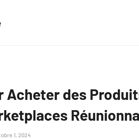
e
r Acheter des Produi
arketplaces Réunionn
tobre 1, 2024
Aucun