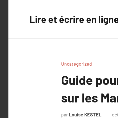
Aller
au
Lire et écrire en lign
contenu
Uncategorized
Guide pou
sur les M
par
Louise KESTEL
oc