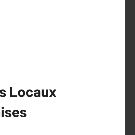
ts Locaux
aises