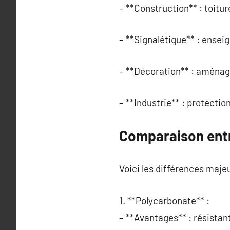
– **Construction** : toitur
– **Signalétique** : enseig
– **Décoration** : aménage
– **Industrie** : protectio
Comparaison entr
Voici les différences maje
1. **Polycarbonate** :
– **Avantages** : résistant 