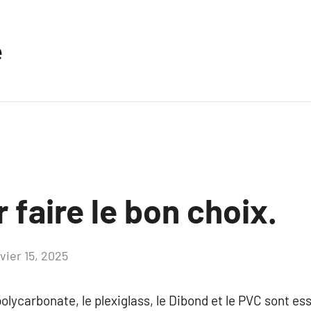
e
 faire le bon choix.
vier 15, 2025
Aucun
commentaire
polycarbonate, le plexiglass, le Dibond et le PVC sont e