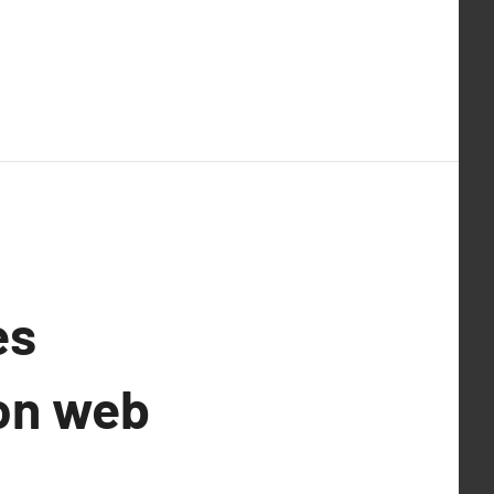
es
ion web