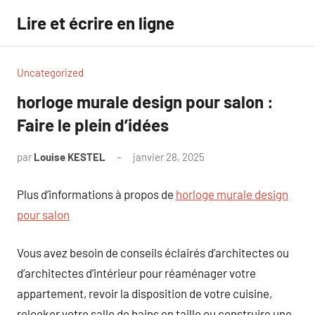
Aller
Lire et écrire en ligne
au
contenu
Uncategorized
horloge murale design pour salon :
Faire le plein d’idées
par
Louise KESTEL
janvier 28, 2025
Aucun
commentaire
Plus d’informations à propos de
horloge murale design
pour salon
Vous avez besoin de conseils éclairés d’architectes ou
d’architectes d’intérieur pour réaménager votre
appartement, revoir la disposition de votre cuisine,
relooker votre salle de bains en taille ou construire une