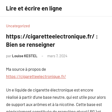
Aller
Lire et écrire en ligne
au
contenu
Uncategorized
https://cigaretteelectronique.fr/ :
Bien se renseigner
par
Louise KESTEL
mars 7, 2024
Aucun
commentaire
Ma source à propos de
https://cigaretteelectronique.fr/
Un e liquide de cigarette électronique est encore
réalisé à partir d’une base neutre, qui est utile pour alors
de support aux arômes et à la nicotine. Cette base est
généralement constituée de propylène glycol ( PG ) et