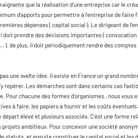
raignante que la réalisation d’une entreprise car le créa
nimum d’apports pour permettre à l’entreprise de faire 
emières dépenses ( capital social ). Le dirigeant de l’e
il doit prendre des décisions importantes ( convocation
 ). de plus, il doit périodiquement rendre des comptes
pas une svelte idée. il existe en France un grand nombre 
s’y repérer. Les démarches sont dans certains cas fastid
e. Pour chacune des formes d’organismes , nous vous ex
ves à faire, les papiers à fournir et les coûts éventuel
e départ élevé et plusieurs associés. C’est une forme r
es projets ambitieux. Pour concevoir une société anony
de statuts, et ensuite constituer le capital social et les