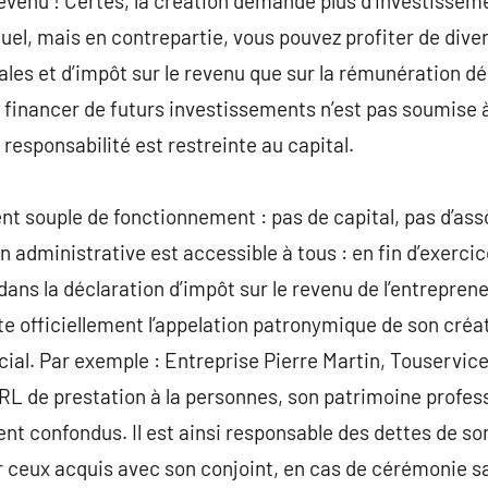
enu ! Certes, la création demande plus d’investissement
uel, mais en contrepartie, vous pouvez profiter de diver
les et d’impôt sur le revenu que sur la rémunération déc
r financer de futurs investissements n’est pas soumise à
e responsabilité est restreinte au capital.
 souple de fonctionnement : pas de capital, pas d’asso
n administrative est accessible à tous : en fin d’exerci
ans la déclaration d’impôt sur le revenu de l’entreprene
e officiellement l’appelation patronymique de son créate
l. Par exemple : Entreprise Pierre Martin, Touservice
EIRL de prestation à la personnes, son patrimoine profes
t confondus. Il est ainsi responsable des dettes de son 
r ceux acquis avec son conjoint, en cas de cérémonie s