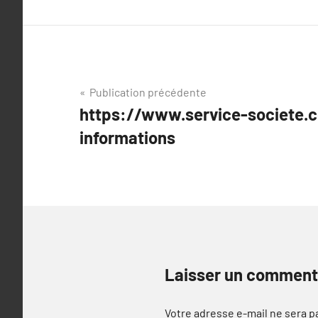
Navigation
Publication précédente
https://www.service-societe.c
de
informations
l’article
Laisser un comment
Votre adresse e-mail ne sera p