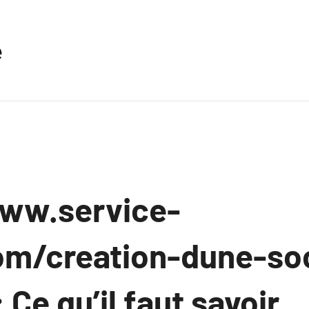
e
ww.service-
om/creation-dune-so
 Ce qu’il faut savoir