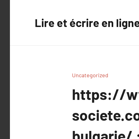
Aller
au
Lire et écrire en lign
contenu
Uncategorized
https://w
societe.c
bulgarie/ :