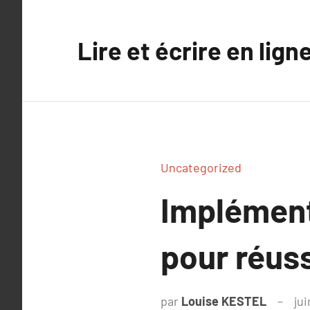
Aller
au
Lire et écrire en lign
contenu
Uncategorized
Implément
pour réuss
par
Louise KESTEL
jui