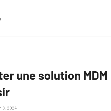
e
er une solution MDM 
ir
n 8, 2024
Aucun