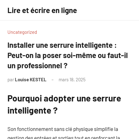
Aller
Lire et écrire en ligne
au
contenu
Uncategorized
Installer une serrure intelligente :
Peut-on la poser soi-même ou faut-il
un professionnel ?
par
Louise KESTEL
mars 18, 2025
Aucun
commentaire
Pourquoi adopter une serrure
intelligente ?
Son fonctionnement sans clé physique simplifie la
gestion des entrées et sorties tout en renforçant la