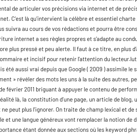
ntal de articuler vos précisions via internet et de préci
net. C’est là qu’intervient la célèbre et essentiel charte
us suivra au cours de vos rédactions et pourra être co
riture internet a ses règles propres et s’adapte au condu
 plus pressé et peu alerte. Il faut à ce titre, en plus d’
sommaire et incisif pour retenir l’attention du lecteur.lut
ais été aussi vrai depuis que Google ( 2009 ) assimile le 
ment » révéler des mots les uns à la suite des autres, p
de février 2011 briguant à appuyer le contenu de perfo
lité là, la constitution d’une page, un article de blog,
 ne peut plus l’ignorer. On traite de champ lexical et d
le et une langue généreux vont remplacer la notion de 
mportance étant donnée aux sections où les keyword phr