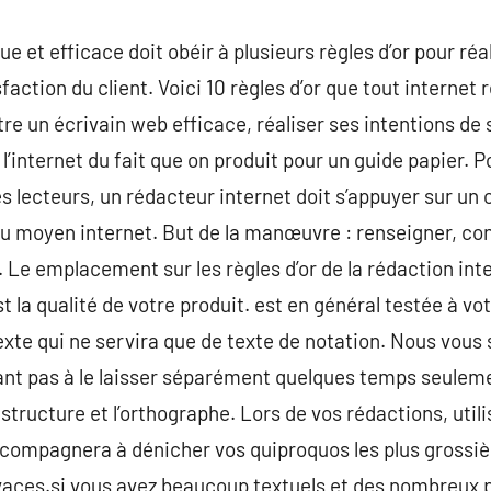
ue et efficace doit obéir à plusieurs règles d’or pour réa
action du client. Voici 10 règles d’or que tout internet r
’être un écrivain web efficace, réaliser ses intentions de
r l’internet du fait que on produit pour un guide papier. P
es lecteurs, un rédacteur internet doit s’appuyer sur un
u moyen internet. But de la manœuvre : renseigner, con
Le emplacement sur les règles d’or de la rédaction inte
t la qualité de votre produit. est en général testée à vot
 texte qui ne servira que de texte de notation. Nous vou
itant pas à le laisser séparément quelques temps seulem
a structure et l’orthographe. Lors de vos rédactions, util
ccompagnera à dénicher vos quiproquos les plus grossiè
aces.si vous avez beaucoup textuels et des nombreux pi