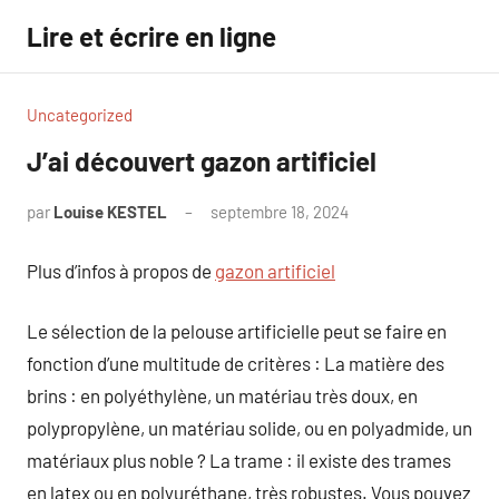
Aller
Lire et écrire en ligne
au
contenu
Uncategorized
J’ai découvert gazon artificiel
par
Louise KESTEL
septembre 18, 2024
Aucun
commentaire
Plus d’infos à propos de
gazon artificiel
Le sélection de la pelouse artificielle peut se faire en
fonction d’une multitude de critères : La matière des
brins : en polyéthylène, un matériau très doux, en
polypropylène, un matériau solide, ou en polyadmide, un
matériaux plus noble ? La trame : il existe des trames
en latex ou en polyuréthane, très robustes. Vous pouvez