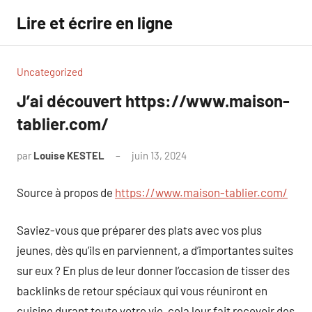
Aller
Lire et écrire en ligne
au
contenu
Uncategorized
J’ai découvert https://www.maison-
tablier.com/
par
Louise KESTEL
juin 13, 2024
Aucun
commentaire
Source à propos de
https://www.maison-tablier.com/
Saviez-vous que préparer des plats avec vos plus
jeunes, dès qu’ils en parviennent, a d’importantes suites
sur eux ? En plus de leur donner l’occasion de tisser des
backlinks de retour spéciaux qui vous réuniront en
cuisine durant toute votre vie, cela leur fait recevoir des