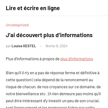
Aller
Lire et écrire en ligne
au
contenu
Uncategorized
J’ai découvert plus d’informations
par
Louise KESTEL
février 8, 2024
Aucun
commentaire
Plus d’informations à propos de
plus d’informations
Bien qu’il il n’y en a pas de réponse ferme et définitive à
cette question ( cela dépend de la renoncement au
risque de chacun, de nos croyances sur ce domaine, de
notre bienveillance etc. ) il n’en demeure pas moins qu’il
peut être intéressant d’y investir un peu de son crucial,
tant l’engouement et les promesses faites par cette