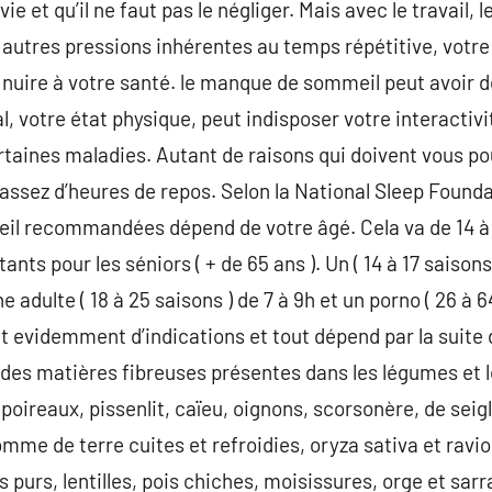
 et qu’il ne faut pas le négliger. Mais avec le travail, l
autres pressions inhérentes au temps répétitive, votr
 nuire à votre santé. le manque de sommeil peut avoir
l, votre état physique, peut indisposer votre interactiv
taines maladies. Autant de raisons qui doivent vous po
assez d’heures de repos. Selon la National Sleep Founda
l recommandées dépend de votre âgé. Cela va de 14 à
ants pour les séniors ( + de 65 ans ). Un ( 14 à 17 saisons
adulte ( 18 à 25 saisons ) de 7 à 9h et un porno ( 26 à 6
it evidemment d’indications et tout dépend par la suite 
t des matières fibreuses présentes dans les légumes et l
oireaux, pissenlit, caïeu, oignons, scorsonère, de seigle
mme de terre cuites et refroidies, oryza sativa et raviol
 purs, lentilles, pois chiches, moisissures, orge et sarra