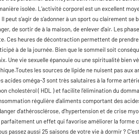
nière isolée. L’activité corporel est un excellent moy
Il peut s’agir de s’adonner à un sport ou clairement se ba
er, de sortir de à la maison, de enlever d’air. Les phas
te. Ces heures de décontraction permettent de prendre
rticipé à de la journée. Bien que le sommeil soit conséqu
aix. Une vie sexuelle épanouie ou une spiritualité bien 
hique.Toutes les sources de lipide ne nuisent pas aux a
 acides oméga-3 sont très salutaires à la forme artériel
n cholestérol ( HDL ) et facilite l’élimination du domma
consommation régulière d’aliments comportant des aci
anger d’athérosclérose, d’hypertension et de crise myo
parfaitement un effet qui favorise améliorer la forme c
s passez aussi 25 saisons de votre vie à dormir ? C’est 