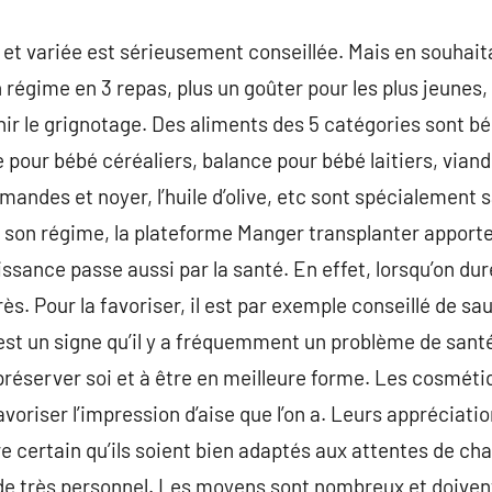
et variée est sérieusement conseillée. Mais en souhaitab
n régime en 3 repas, plus un goûter pour les plus jeunes
ir le grignotage. Des aliments des 5 catégories sont bé
 pour bébé céréaliers, balance pour bébé laitiers, via
amandes et noyer, l’huile d’olive, etc sont spécialement s
son régime, la plateforme Manger transplanter apport
uissance passe aussi par la santé. En effet, lorsqu’on du
ès. Pour la favoriser, il est par exemple conseillé de s
s est un signe qu’il y a fréquemment un problème de sant
préserver soi et à être en meilleure forme. Les cosmétiq
oriser l’impression d’aise que l’on a. Leurs appréciatio
tre certain qu’ils soient bien adaptés aux attentes de c
de très personnel. Les moyens sont nombreux et doive