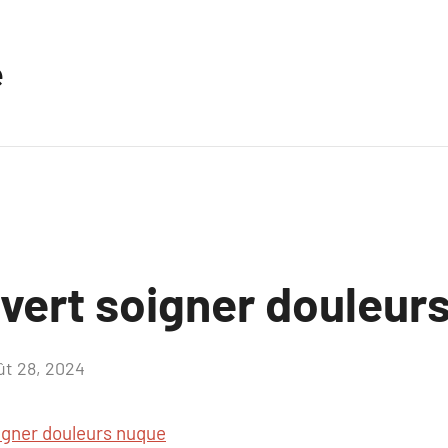
e
uvert soigner douleur
ût 28, 2024
Aucun
commentaire
igner douleurs nuque