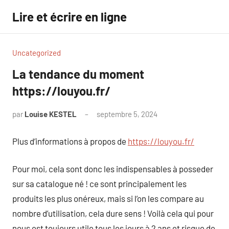
Aller
Lire et écrire en ligne
au
contenu
Uncategorized
La tendance du moment
https://louyou.fr/
par
Louise KESTEL
septembre 5, 2024
Aucun
commentaire
Plus d’informations à propos de
https://louyou.fr/
Pour moi, cela sont donc les indispensables à posseder
sur sa catalogue né ! ce sont principalement les
produits les plus onéreux, mais si l’on les compare au
nombre d’utilisation, cela dure sens ! Voilà cela qui pour
nous est toujours utile tous les jours à 2 ans et risque de