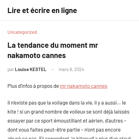
Aller
Lire et écrire en ligne
au
contenu
Uncategorized
La tendance du moment mr
nakamoto cannes
par
Louise KESTEL
mars 9, 2024
Aucun
commentaire
Plus d’infos à propos de
mr nakamoto cannes
Il n’existe pas que la voilage dans la vie, il y a aussi… le
kite ! si un grand nombre de voileux se sont déjà laissés
essayer par ce sport émoustillant et aérien, d’autres –
dont vous faites peut-être partie – n’ont pas encore
abusé ce pas. Et cependant, le kitesurf a plus d’un atout