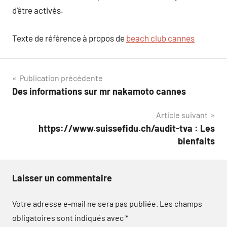
d’être activés.
Texte de référence à propos de
beach club cannes
Navigation
Publication précédente
Des informations sur mr nakamoto cannes
de
Article suivant
l’article
https://www.suissefidu.ch/audit-tva : Les
bienfaits
Laisser un commentaire
Votre adresse e-mail ne sera pas publiée.
Les champs
obligatoires sont indiqués avec
*