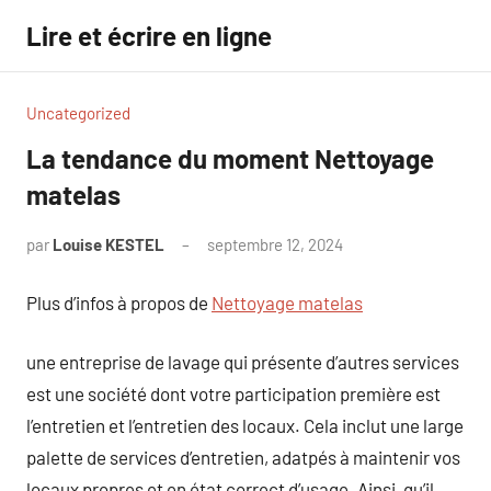
Aller
Lire et écrire en ligne
au
contenu
Uncategorized
La tendance du moment Nettoyage
matelas
par
Louise KESTEL
septembre 12, 2024
Aucun
commentaire
Plus d’infos à propos de
Nettoyage matelas
une entreprise de lavage qui présente d’autres services
est une société dont votre participation première est
l’entretien et l’entretien des locaux. Cela inclut une large
palette de services d’entretien, adatpés à maintenir vos
locaux propres et en état correct d’usage. Ainsi, qu’il