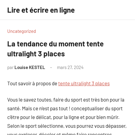
Aller
Lire et écrire en ligne
au
contenu
Uncategorized
La tendance du moment tente
ultralight 3 places
par
Louise KESTEL
mars 27, 2024
Aucun
commentaire
Tout savoir à propos de
tente ultralight 3 places
Vous le savez toutes, faire du sport est très bon pour la
santé. Mais ce n’est pas tout ! conceptualiser du sport
c’être pour le délicat, pour la ligne et pour bien mûrir.
Selon le sport sélectionne, vous pourrez vous dépasser,
vous exploser, déceler et même faire rencontres.