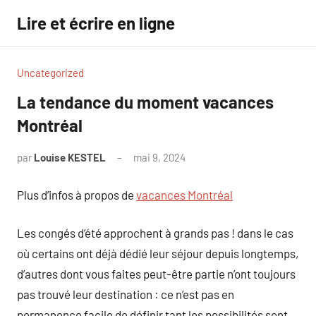
Aller
Lire et écrire en ligne
au
contenu
Uncategorized
La tendance du moment vacances
Montréal
par
Louise KESTEL
mai 9, 2024
Aucun
commentaire
Plus d’infos à propos de
vacances Montréal
Les congés d’été approchent à grands pas ! dans le cas
où certains ont déjà dédié leur séjour depuis longtemps,
d’autres dont vous faites peut-être partie n’ont toujours
pas trouvé leur destination : ce n’est pas en
permanence facile de définir tant les possibilités sont