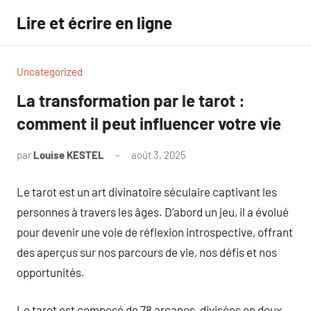
Aller
Lire et écrire en ligne
au
contenu
Uncategorized
La transformation par le tarot :
comment il peut influencer votre vie
par
Louise KESTEL
août 3, 2025
Aucun
commentaire
Le tarot est un art divinatoire séculaire captivant les
personnes à travers les âges. D’abord un jeu, il a évolué
pour devenir une voie de réflexion introspective, offrant
des aperçus sur nos parcours de vie, nos défis et nos
opportunités.
Le tarot est composé de 78 arcanes, divisées en deux