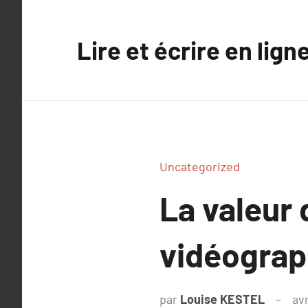
Aller
au
Lire et écrire en lign
contenu
Uncategorized
La valeur 
vidéograp
par
Louise KESTEL
avr