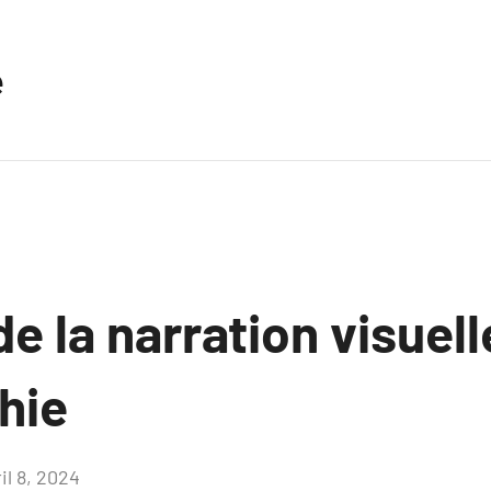
e
de la narration visuell
hie
il 8, 2024
Aucun