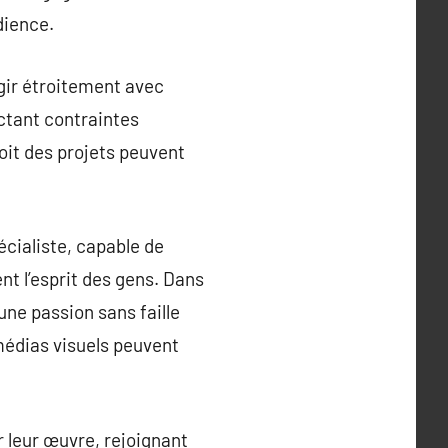
dience.
gir étroitement avec
ectant contraintes
voit des projets peuvent
pécialiste, capable de
t l’esprit des gens. Dans
ne passion sans faille
médias visuels peuvent
r leur œuvre, rejoignant