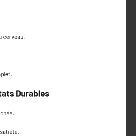
u cerveau.
plet.
tats Durables
uchée.
satiété.