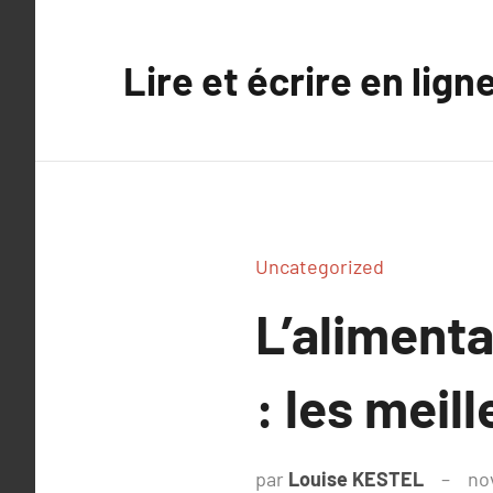
Aller
au
Lire et écrire en lign
contenu
Uncategorized
L’alimenta
: les meil
par
Louise KESTEL
no