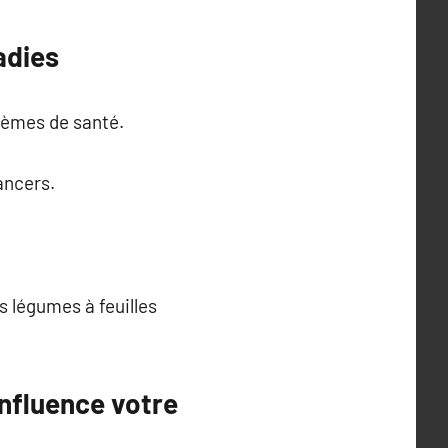
adies
blèmes de santé.
ancers.
s légumes à feuilles
nfluence votre